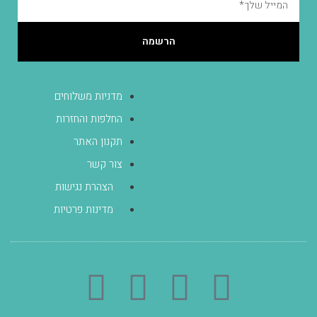
הרשמה
מדניות משלוחים
הגעה לסטודיו בכפר יונה
בתיאום מראש, הסטודיו אינו
החלפות והחזרות
נגיש - הכניסה מלווה
תקנון האתר
במדרגות.
צור קשר
054-4536111
הצהרת נגישות
dovik100@gmail.com
מדינות פרטיות