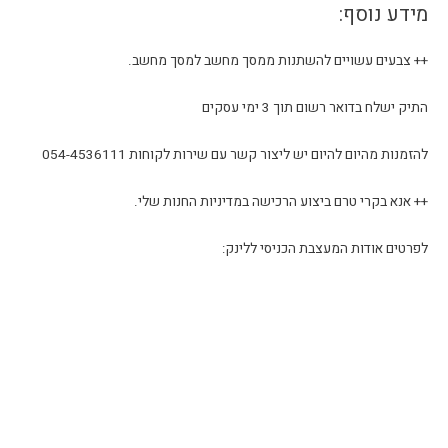
מידע נוסף:
++ צבעים עשויים להשתנות ממסך מחשב למסך מחשב.
התיק ישלח בדואר רשום תוך 3 ימי עסקים
להזמנות מהיום להיום יש ליצור קשר עם שירות לקוחות 054-4536111
++ אנא בקרי טרם ביצוע הרכישה במדיניות החנות שלי.
לפרטים אודות המעצבת הכניסי ללינק: