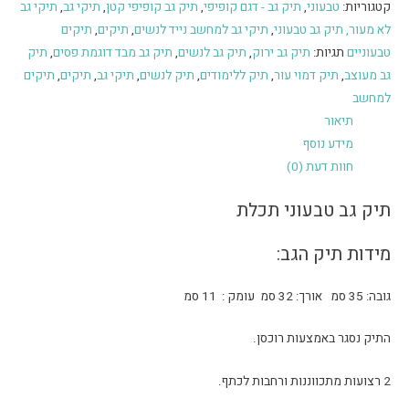
קטגוריות:
טבעוני
,
תיק גב - דגם קופיפי
,
תיק גב קופיפי קטן
,
תיקי גב
,
תיקי גב
טבעוני
לא מעור, תיק גב טבעוני
,
תיקי גב למחשב נייד לנשים
,
תיקים
,
תיקים
תכלת
טבעוניים
תגיות:
תיק גב ירוק
,
תיק גב לנשים
,
תיק גב מבד דוגמת פסים
,
תיק
גב מעוצב
,
תיק דמוי עור
,
תיק ללימודים
,
תיק לנשים
,
תיקי גב
,
תיקים
,
תיקים
למחשב
תיאור
מידע נוסף
חוות דעת (0)
תיק גב טבעוני תכלת
מידות תיק הגב:
גובה: 35 סמ אורך: 32 סמ עומק : 11 סמ
התיק נסגר באמצעות רוכסן.
2 רצועות מתכווננות ורחבות לכתף.