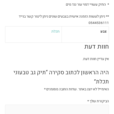
* התיק עשויי דמוי עור נגד מים
** ניתן לעשות הזמנה אישית בצבעים שונים ניתן ליצור קשר בנייד
0544536111
צבע
תכלת
חוות דעת
אין עדיין חוות דעת.
היה הראשון לכתוב סקירה “תיק גב טבעוני
תכלת”
האימייל לא יוצג באתר.
שדות החובה מסומנים
*
הביקורת שלך
*