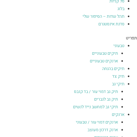
סל קניות
בלוג
תהל שדות – הסיפור שלי
סדנת אינסטגרם
תפריט
טבעוני
תיקים טבעוניים
ארנקים טבעוניים
תיקים בהנחה
תיק צד
תיקי גב
תיק גב דמוי עור / בד קנבס
תיק גב לגברים
תיקי גב למחשב נייד לנשים
ארנקים
ארנקים דמוי עור / טבעוני
ארנק דרכון מעוצב