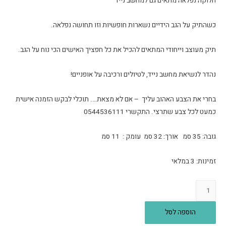
חלוקה נפלאה מתאים גם למחשב נייד
כשהתיק על הגב הידיים נשארות חופשיות וזו תחושה נפלאה.
תיק מעוצב וייחודי המתאים להכיל את כל חפציך האישים הכי נוח על הגב.
נהדר לנשיאת מחשב נייד, לטיולים ורכיבה על אופניים!
בחרי את הצבע האהוב עליך – אם לא מצאת…. תוכלי לבקש הזמנה אישית
כמעט לכל צבע שתרצי. התקשרי 0544536111
גובה: 35 סמ אורך: 32 סמ עומק : 11 סמ
זמינות:
3 במלאי
כמות
של
תיק
הוספה לסל
גב