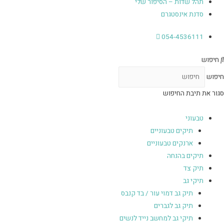
תהל שדות – הסיפור שלי
סדנת אינסטגרם
054-4536111
חיפוש
חיפוש
סגור את תיבת החיפוש
טבעוני
תיקים טבעוניים
ארנקים טבעוניים
תיקים בהנחה
תיק צד
תיקי גב
תיק גב דמוי עור / בד קנבס
תיק גב לגברים
תיקי גב למחשב נייד לנשים