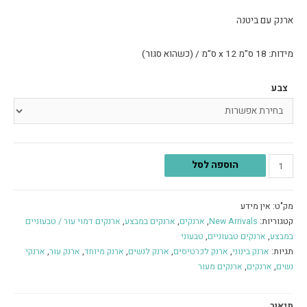
ארנק עם ביטנה
מידות: 18 ס”מ x 12 ס”מ / (כשהוא סגור)
צבע
הוספה לסל
מק"ט:
אין מידע
קטגוריות:
New Arrivals
,
ארנקים
,
ארנקים במבצע
,
ארנקים דמוי עור / טבעוניים
במבצע
,
ארנקים טבעוניים
,
טבעוני
תגיות:
ארנק בינוני
,
ארנק לכרטיסים
,
ארנק לנשים
,
ארנק מיוחד
,
ארנק עור
,
ארנקי
נשים
,
ארנקים
,
ארנקים מעור
תיאור