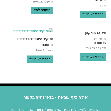
₪
78.00
ארנקים טבעוניים
תיק צד
הוספה לסל
בחר אפשרויות
תיק טבעוני קטן
₪
220.00
ארנקים מיוחדים לכרטיסים
₪
158.40
₪
80.00
תיק צד בורה בורה
New Arrivals
בחר אפשרויות
בחר אפשרויות
איזה כיף שבאת - בואי נהיה בקשר
בהרשמה למייל לעדכונים אני מאשר/ת שקראתי והבנתי את