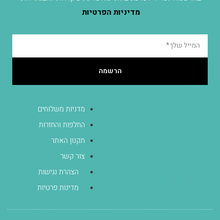
מדיניות הפרטיות
הרשמה
מדניות משלוחים
הגעה לסטודיו בכפר יונה
בתיאום מראש, הסטודיו אינו
החלפות והחזרות
נגיש - הכניסה מלווה
תקנון האתר
במדרגות.
צור קשר
054-4536111
הצהרת נגישות
dovik100@gmail.com
מדינות פרטיות