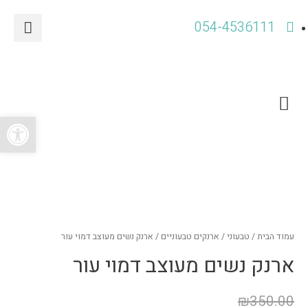
054-4536111
עד 150
תהל שדות – הסיפור שלי
שובר מתנה
תיקים בהנחה
מארז מתנה בהנחה
תיק בהתאמה אישית
קלאץ / תיק ערב
סדנת אינסטגרם
פתח סרגל
עמוד הבית
/
טבעוני
/
ארנקים טבעוניים
/ ארנק נשים מעוצב דמוי עור
ארנק נשים מעוצב דמוי עור
₪
350.00