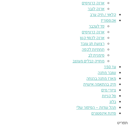
ארנק כרטיסים
ארנק לגבר
קלאץ / תיק ערב
אקססוריז
פד לעכבר
ארנק כרטיסים
ארנק לכסף קטן
רצועת תג עובד
תחתיות לקפה
סימנית לב
מחזיק כבלים מעוצב
עד 150
שובר מתנה
מארז מתנה בהנחה
תיק בהתאמה אישית
ציורי מים
סל קניות
בלוג
תהל שדות – הסיפור שלי
סדנת אינסטגרם
תפריט