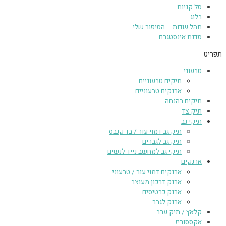
סל קניות
בלוג
תהל שדות – הסיפור שלי
סדנת אינסטגרם
תפריט
טבעוני
תיקים טבעוניים
ארנקים טבעוניים
תיקים בהנחה
תיק צד
תיקי גב
תיק גב דמוי עור / בד קנבס
תיק גב לגברים
תיקי גב למחשב נייד לנשים
ארנקים
ארנקים דמוי עור / טבעוני
ארנק דרכון מעוצב
ארנק כרטיסים
ארנק לגבר
קלאץ / תיק ערב
אקססוריז