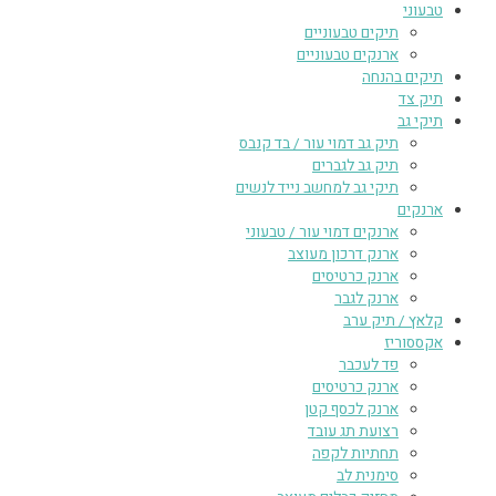
טבעוני
תיקים טבעוניים
ארנקים טבעוניים
תיקים בהנחה
תיק צד
תיקי גב
תיק גב דמוי עור / בד קנבס
תיק גב לגברים
תיקי גב למחשב נייד לנשים
ארנקים
ארנקים דמוי עור / טבעוני
ארנק דרכון מעוצב
ארנק כרטיסים
ארנק לגבר
קלאץ / תיק ערב
אקססוריז
פד לעכבר
ארנק כרטיסים
ארנק לכסף קטן
רצועת תג עובד
תחתיות לקפה
סימנית לב