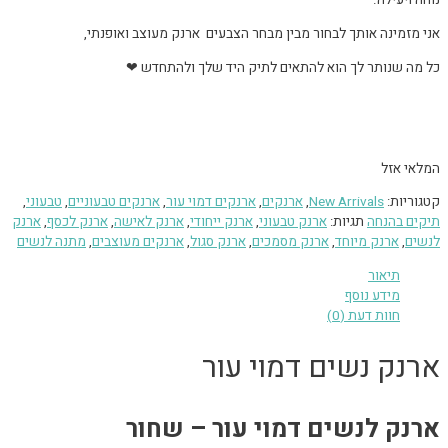
נוחה ויעילה.
אני מזמינה אותך לבחור מבין מבחר הצבעים ארנק מעוצב ואופנתי,
כל מה שנותר לך הוא להתאים לתיק היד שלך ולהתחדש ❤
המלאי אזל
קטגוריות:
New Arrivals
,
ארנקים
,
ארנקים דמוי עור
,
ארנקים טבעוניים
,
טבעוני
,
תיקים בהנחה
תגיות:
ארנק טבעוני
,
ארנק ייחודי
,
ארנק לאישה
,
ארנק לכסף
,
ארנק
לנשים
,
ארנק מיוחד
,
ארנק מסמכים
,
ארנק סגול
,
ארנקים מעוצבים
,
מתנה לנשים
תיאור
מידע נוסף
חוות דעת (0)
ארנק נשים דמוי עור
ארנק לנשים דמוי עור – שחור