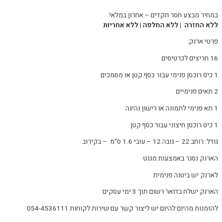
במחיר מבצע חסר תקדים – אחרון במלאי
ללא החזרה | ללא החלפה | ללא אחריות
פרטי ארנק:
16 חריצים לכרטיסים
1 כיס רוכסן פנימי עבור כסף קטן או מסמכים
2 תאים פנימיים
1 תא פנימי לתמונה או רישון נהיגה
1 כיס רוכסן חיצוני עבור כסף קטן
גודל: רוחב 22 – גובה 12 – עובי 1.6 ס"מ – בקירוב
הארנק נסגר באמצעות מגנט
לארנק יש ביטנה פנימית
הארנק ישלח בדואר רשום תוך 3 ימי עסקים
להזמנות מהיום להיום יש ליצור קשר עם שירות לקוחות 054-4536111