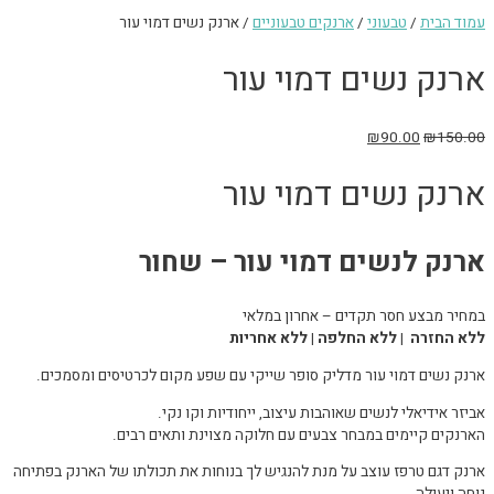
עמוד הבית
/
טבעוני
/
ארנקים טבעוניים
/ ארנק נשים דמוי עור
ארנק נשים דמוי עור
₪
90.00
₪
150.00
ארנק נשים דמוי עור
ארנק לנשים דמוי עור – שחור
במחיר מבצע חסר תקדים – אחרון במלאי
ללא החזרה | ללא החלפה | ללא אחריות
ארנק נשים דמוי עור מדליק סופר שייקי עם שפע מקום לכרטיסים ומסמכים.
אביזר אידיאלי לנשים שאוהבות עיצוב, ייחודיות וקו נקי.
הארנקים קיימים במבחר צבעים עם חלוקה מצוינת ותאים רבים.
ארנק דגם טרפז עוצב על מנת להנגיש לך בנוחות את תכולתו של הארנק בפתיחה