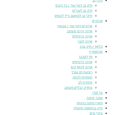
תיקי גב
תיק גב דמוי עור / בד קנבס
תיק גב לגברים
תיקי גב למחשב נייד לנשים
ארנקים
ארנקים דמוי עור / טבעוני
ארנק דרכון מעוצב
ארנק כרטיסים
ארנק לגבר
קלאץ / תיק ערב
אקססוריז
פד לעכבר
ארנק כרטיסים
ארנק לכסף קטן
רצועת תג עובד
תחתיות לקפה
סימנית לב
מחזיק כבלים מעוצב
עד 150
שובר מתנה
מארז מתנה בהנחה
תיק בהתאמה אישית
ציורי מים