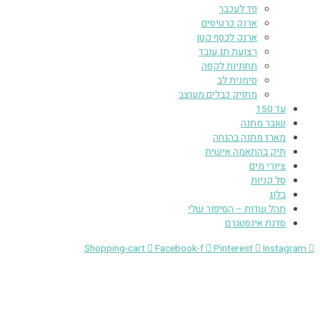
פד לעכבר
ארנק כרטיסים
ארנק לכסף קטן
רצועת תג עובד
תחתיות לקפה
סימנית לב
מחזיק כבלים מעוצב
עד 150
שובר מתנה
מארז מתנה בהנחה
תיק בהתאמה אישית
ציורי מים
סל קניות
בלוג
תהל שדות – הסיפור שלי
סדנת אינסטגרם
Shopping-cart
Facebook-f
Pinterest
Instagram