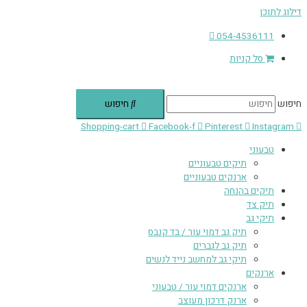
דילוג לתוכן
054-4536111
סל קניות
חיפוש
חיפוש
Shopping-cart
Facebook-f
Pinterest
Instagram
טבעוני
תיקים טבעוניים
ארנקים טבעוניים
תיקים בהנחה
תיק צד
תיקי גב
תיק גב דמוי עור / בד קנבס
תיק גב לגברים
תיקי גב למחשב נייד לנשים
ארנקים
ארנקים דמוי עור / טבעוני
ארנק דרכון מעוצב