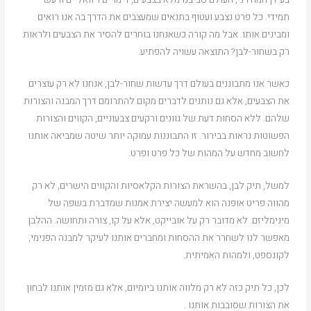
תמידי. כל פרט נצבע ועטוף בתנאים שמעצבים את הדרך בה אנו רואים
ומבינים אותו. אבל מה קורה כשאנחנו בוחרים להסיר את הצבעים ולראות
רק בשחור-לבן? התוצאה עשויה להפתיע.
כאשר אנו מתבוננים בעולם דרך עדשות שחור-לבן, אנחנו לא רק עוצרים
את הצבעים, אלא גם נותנים לדברים מקום להתרומם דרך המבנה והצורות
שלהם. ללא הסחות דעת של גוונים ורקעים צבעוניים, הקווים והצורות
הפשוטות נראות בבירור. זו התבוננות עמוקה יותר שיטה שמביאה אותנו
לחשוב מחדש על המהות של כל פרט ופרט.
למשל, תיק לבן, בהשראת הצורות הקלאסיות והקווים הישרים, לא רק
מהווה פריט אופנה הוא למעשה יצירת אמנות שמדברת בשפה של
מינימליזם. לא מדובר רק על אובייקט, אלא על קו, צורה ותחושה. ההלבן
מאפשר לנו לשחרר את ההסחות ומחברים אותנו לעיקר למבנה הפנימי,
לקונספט, ולמהות האמיתית.
לכן, כל תיק כזה לא רק מלווה אותנו ביומיום, אלא גם מזמין אותנו לבחון
את הצורות שסובבות אותנו .