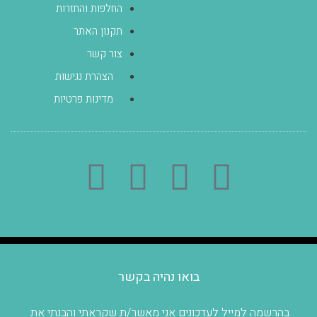
בתיאום מראש, הסטודיו אינו
החלפות והחזרות
נגיש - הכניסה מלווה
תקנון האתר
במדרגות.
צור קשר
054-4536111
הצהרת נגישות
dovik100@gmail.com
מדינות פרטיות
בואו נהיה בקשר
בהרשמה למייל לעדכונים אני מאשר/ת שקראתי והבנתי את