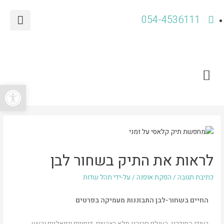
054-4536111
פתח סרגל
עד 150
לראות את התיק בשחור לבן
כתיבת תגובה
/
הפקת אופנה
/ על-ידי
תהל שדות
החיים בשחור-לבן התבוננות מעמיקה בפרטים
בעידן המודרני, העולם סביבנו מלא בצבעים, דימויים ויזואליים ורעש