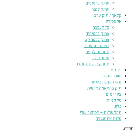
ארנק כרטיסים
ארנק לגבר
קלאץ / תיק ערב
אקססוריז
פד לעכבר
ארנק כרטיסים
ארנק לכסף קטן
רצועת תג עובד
תחתיות לקפה
סימנית לב
מחזיק כבלים מעוצב
עד 150
שובר מתנה
מארז מתנה בהנחה
תיק בהתאמה אישית
ציורי מים
סל קניות
בלוג
תהל שדות – הסיפור שלי
סדנת אינסטגרם
תפריט