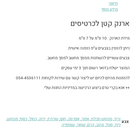
תיאור
מידע נוסף
ארנק קטן לכרטיסים
מידת הארנק : 10 ס"מ על 7 ס"מ
ניתן להזמין בצבעים ע"פ הזמנה אישית.
צבעים עשויים להשתנות ממסך מחשב למסך מחשב.
המוצר ישלח בדואר רשום תוך 3 ימי עסקים
להזמנות מהיום להיום יש ליצור קשר עם שירות לקוחות 054-4536111
++ אנא בקרי טרם ביצוע הרכישה במדיניות החנות שלי.
ורוד
,
מנוחש תכלת
,
אפור
,
אפרסק
,
חום
,
טורקיז
,
ירוק
,
כחול
,
כסוף
,
מנוחש
,
צבע
ניוד
,
סגול
,
צהוב
,
קרם
,
שחור
,
שמפניה