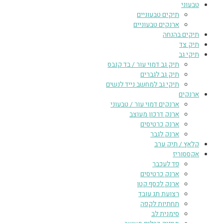
טבעוני
תיקים טבעוניים
ארנקים טבעוניים
תיקים בהנחה
תיק צד
תיקי גב
תיק גב דמוי עור / בד קנבס
תיק גב לגברים
תיקי גב למחשב נייד לנשים
ארנקים
ארנקים דמוי עור / טבעוני
ארנק דרכון מעוצב
ארנק כרטיסים
ארנק לגבר
קלאץ / תיק ערב
אקססוריז
פד לעכבר
ארנק כרטיסים
ארנק לכסף קטן
רצועת תג עובד
תחתיות לקפה
סימנית לב