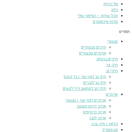
סל קניות
בלוג
תהל שדות – הסיפור שלי
סדנת אינסטגרם
תפריט
טבעוני
תיקים טבעוניים
ארנקים טבעוניים
תיקים בהנחה
תיק צד
תיקי גב
תיק גב דמוי עור / בד קנבס
תיק גב לגברים
תיקי גב למחשב נייד לנשים
ארנקים
ארנקים דמוי עור / טבעוני
ארנק דרכון מעוצב
ארנק כרטיסים
ארנק לגבר
קלאץ / תיק ערב
אקססוריז