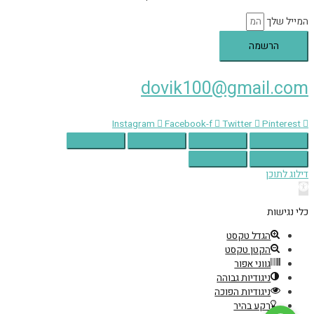
המייל שלך
הרשמה
dovik100@gmail.com
Instagram
Facebook-f
Twitter
Pinterest
דילוג לתוכן
פתח
סרגל
כלי נגישות
נגישות
הגדל טקסט
הקטן טקסט
גווני אפור
ניגודיות גבוהה
ניגודיות הפוכה
רקע בהיר