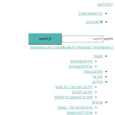
דילוג לתוכן
054-4536111
סל קניות
חיפוש
חיפוש
Shopping-cart
Facebook-f
Pinterest
Instagram
טבעוני
תיקים טבעוניים
ארנקים טבעוניים
תיקים בהנחה
תיק צד
תיקי גב
תיק גב דמוי עור / בד קנבס
תיק גב לגברים
תיקי גב למחשב נייד לנשים
ארנקים
ארנקים דמוי עור / טבעוני
ארנק דרכון מעוצב