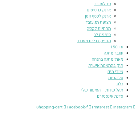
פד לעכבר
ארנק כרטיסים
ארנק לכסף קטן
רצועת תג עובד
תחתיות לקפה
סימנית לב
מחזיק כבלים מעוצב
עד 150
שובר מתנה
מארז מתנה בהנחה
תיק בהתאמה אישית
ציורי מים
סל קניות
בלוג
תהל שדות – הסיפור שלי
סדנת אינסטגרם
Shopping-cart
Facebook-f
Pinterest
Instagram