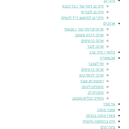
תיקי גב
תיק גב דמוי עור / בד קנבס
תיק גב לגברים
תיקי גב למחשב נייד לנשים
ארנקים
ארנקים דמוי עור / טבעוני
ארנק דרכון מעוצב
ארנק כרטיסים
ארנק לגבר
קלאץ / תיק ערב
אקססוריז
פד לעכבר
ארנק כרטיסים
ארנק לכסף קטן
רצועת תג עובד
תחתיות לקפה
סימנית לב
מחזיק כבלים מעוצב
עד 150
שובר מתנה
מארז מתנה בהנחה
תיק בהתאמה אישית
ציורי מים