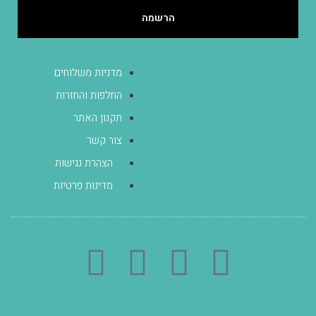
הרשמה
מדניות משלוחים
הגעה לסטודיו בכפר יונה
בתיאום מראש, הסטודיו אינו
החלפות והחזרות
נגיש - הכניסה מלווה
תקנון האתר
במדרגות.
צור קשר
054-4536111
הצהרת נגישות
dovik100@gmail.com
מדינות פרטיות