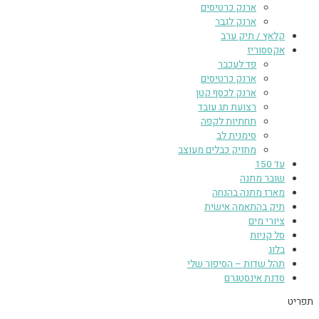
ארנק כרטיסים
ארנק לגבר
קלאץ / תיק ערב
אקססוריז
פד לעכבר
ארנק כרטיסים
ארנק לכסף קטן
רצועת תג עובד
תחתיות לקפה
סימנית לב
מחזיק כבלים מעוצב
עד 150
שובר מתנה
מארז מתנה בהנחה
תיק בהתאמה אישית
ציורי מים
סל קניות
בלוג
תהל שדות – הסיפור שלי
סדנת אינסטגרם
תפריט