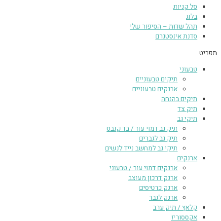
סל קניות
בלוג
תהל שדות – הסיפור שלי
סדנת אינסטגרם
תפריט
טבעוני
תיקים טבעוניים
ארנקים טבעוניים
תיקים בהנחה
תיק צד
תיקי גב
תיק גב דמוי עור / בד קנבס
תיק גב לגברים
תיקי גב למחשב נייד לנשים
ארנקים
ארנקים דמוי עור / טבעוני
ארנק דרכון מעוצב
ארנק כרטיסים
ארנק לגבר
קלאץ / תיק ערב
אקססוריז