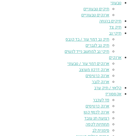
טבעוני
תיקים טבעוניים
ארנקים טבעוניים
תיקים בהנחה
תיק צד
תיקי גב
תיק גב דמוי עור / בד קנבס
תיק גב לגברים
תיקי גב למחשב נייד לנשים
ארנקים
ארנקים דמוי עור / טבעוני
ארנק דרכון מעוצב
ארנק כרטיסים
ארנק לגבר
קלאץ / תיק ערב
אקססוריז
פד לעכבר
ארנק כרטיסים
ארנק לכסף קטן
רצועת תג עובד
תחתיות לקפה
סימנית לב