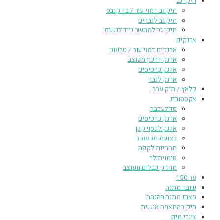
תיקי גב
תיק גב דמוי עור / בד קנבס
תיק גב לגברים
תיקי גב למחשב נייד לנשים
ארנקים
ארנקים דמוי עור / טבעוני
ארנק דרכון מעוצב
ארנק כרטיסים
ארנק לגבר
קלאץ / תיק ערב
אקססוריז
פד לעכבר
ארנק כרטיסים
ארנק לכסף קטן
רצועת תג עובד
תחתיות לקפה
סימנית לב
מחזיק כבלים מעוצב
עד 150
שובר מתנה
מארז מתנה בהנחה
תיק בהתאמה אישית
ציורי מים