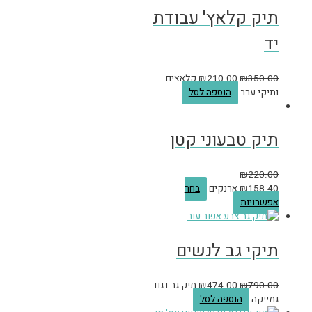
תיק קלאץ' עבודת
יד
350.00
₪
210.00
₪
קלאצים
ותיקי ערב
הוספה לסל
תיק טבעוני קטן
₪
220.00
158.40
₪
ארנקים
בחר
אפשרויות
תיקי גב לנשים
790.00
₪
474.00
₪
תיק גב דגם
גמייקה
הוספה לסל