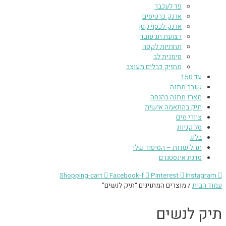
פד לעכבר
ארנק כרטיסים
ארנק לכסף קטן
רצועת תג עובד
תחתיות לקפה
סימנית לב
מחזיק כבלים מעוצב
עד 150
שובר מתנה
מארז מתנה בהנחה
תיק בהתאמה אישית
ציורי מים
סל קניות
בלוג
תהל שדות – הסיפור שלי
סדנת אינסטגרם
Shopping-cart
Facebook-f
Pinterest
Instagram
עמוד הבית
/ מוצרים המתויגים “תיק לנשים”
תיק לנשים