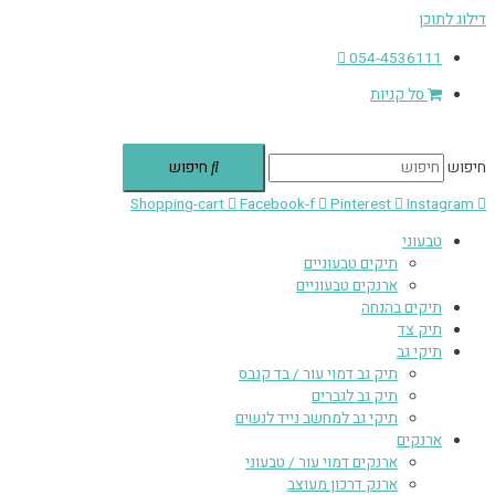
דילוג לתוכן
054-4536111
סל קניות
חיפוש
חיפוש
Shopping-cart
Facebook-f
Pinterest
Instagram
טבעוני
תיקים טבעוניים
ארנקים טבעוניים
תיקים בהנחה
תיק צד
תיקי גב
תיק גב דמוי עור / בד קנבס
תיק גב לגברים
תיקי גב למחשב נייד לנשים
ארנקים
ארנקים דמוי עור / טבעוני
ארנק דרכון מעוצב