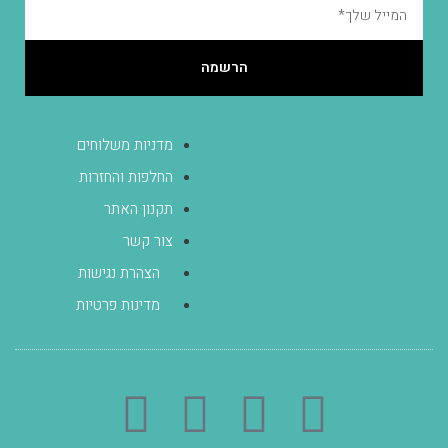
הרשמה
מדניות משלוחים
הגעה לסטודיו בכפר יונה
בתיאום מראש, הסטודיו אינו
החלפות והחזרות
נגיש - הכניסה מלווה
תקנון האתר
במדרגות.
צור קשר
054-4536111
הצהרת נגישות
dovik100@gmail.com
מדינות פרטיות