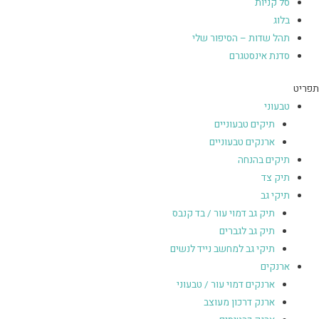
סל קניות
בלוג
תהל שדות – הסיפור שלי
סדנת אינסטגרם
תפריט
טבעוני
תיקים טבעוניים
ארנקים טבעוניים
תיקים בהנחה
תיק צד
תיקי גב
תיק גב דמוי עור / בד קנבס
תיק גב לגברים
תיקי גב למחשב נייד לנשים
ארנקים
ארנקים דמוי עור / טבעוני
ארנק דרכון מעוצב