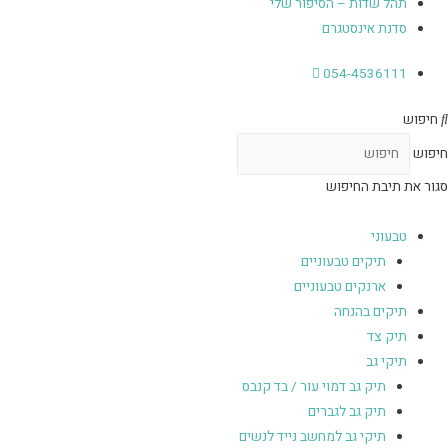
תהל שדות – הסיפור שלי
סדנת אינסטגרם
054-4536111
חיפוש
חיפוש
סגור את תיבת החיפוש
טבעוני
תיקים טבעוניים
ארנקים טבעוניים
תיקים בהנחה
תיק צד
תיקי גב
תיק גב דמוי עור / בד קנבס
תיק גב לגברים
תיקי גב למחשב נייד לנשים