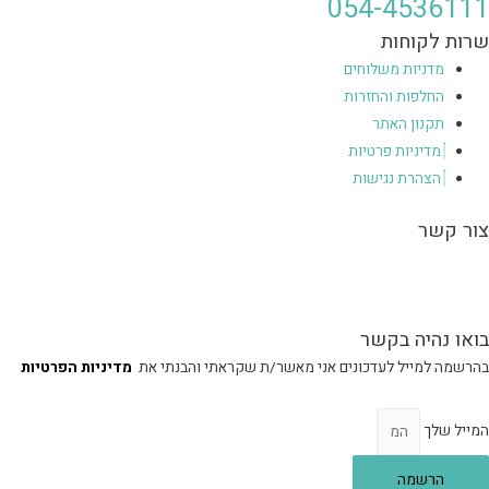
054-4536111
שרות לקוחות
מדניות משלוחים
החלפות והחזרות
תקנון האתר
מדיניות פרטיות
הצהרת נגישות
צור קשר
הגעה לסטודיו בכפר יונה בתיאום מראש, הסטודיו אינו נגיש – הכניסה מלווה
במדרגות.
בואו נהיה בקשר
בהרשמה למייל לעדכונים אני מאשר/ת שקראתי והבנתי את
מדיניות הפרטיות
המייל שלך
הרשמה