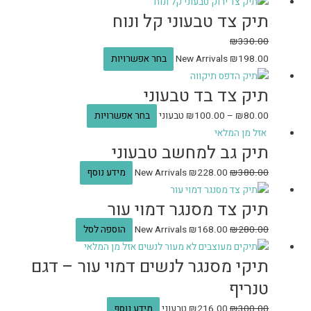
תיק צד טבעוני קל ונוח
₪
330.00
198.00
₪
New Arrivals
בחר אפשרויות
תיק צד בד טבעוני
80.00
₪
–
100.00
₪
טבעוני
בחר אפשרויות
אזל מן המלאי
תיק גב למחשב טבעוני
380.00
₪
228.00
₪
New Arrivals
מידע נוסף
תיק צד מסנגר דמוי עור
280.00
₪
168.00
₪
New Arrivals
הוספה לסל
אזל מן המלאי
תיקי מסנגר לנשים דמוי עור – דגם
טנריף
300.00
₪
216.00
₪
טבעוני
מידע נוסף