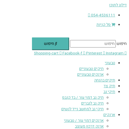
דילוג לתוכן
054-4536111
סל קניות
חיפוש
חיפוש
Shopping-cart
Facebook-f
Pinterest
Instagram
טבעוני
תיקים טבעוניים
ארנקים טבעוניים
תיקים בהנחה
תיק צד
תיקי גב
תיק גב דמוי עור / בד קנבס
תיק גב לגברים
תיקי גב למחשב נייד לנשים
ארנקים
ארנקים דמוי עור / טבעוני
ארנק דרכון מעוצב