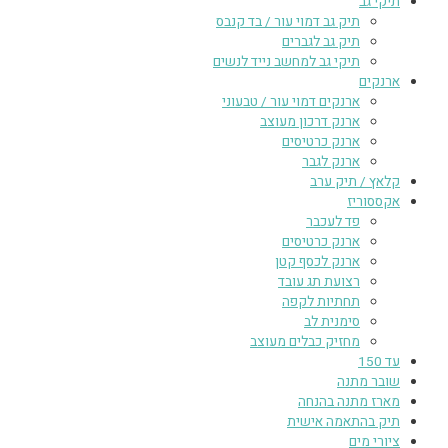
תיקי גב
תיק גב דמוי עור / בד קנבס
תיק גב לגברים
תיקי גב למחשב נייד לנשים
ארנקים
ארנקים דמוי עור / טבעוני
ארנק דרכון מעוצב
ארנק כרטיסים
ארנק לגבר
קלאץ / תיק ערב
אקססוריז
פד לעכבר
ארנק כרטיסים
ארנק לכסף קטן
רצועת תג עובד
תחתיות לקפה
סימנית לב
מחזיק כבלים מעוצב
עד 150
שובר מתנה
מארז מתנה בהנחה
תיק בהתאמה אישית
ציורי מים