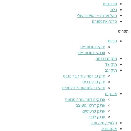
סל קניות
בלוג
תהל שדות – הסיפור שלי
סדנת אינסטגרם
תפריט
טבעוני
תיקים טבעוניים
ארנקים טבעוניים
תיקים בהנחה
תיק צד
תיקי גב
תיק גב דמוי עור / בד קנבס
תיק גב לגברים
תיקי גב למחשב נייד לנשים
ארנקים
ארנקים דמוי עור / טבעוני
ארנק דרכון מעוצב
ארנק כרטיסים
ארנק לגבר
קלאץ / תיק ערב
אקססוריז