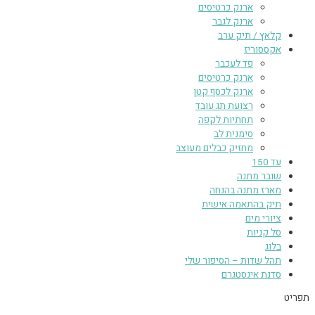
ארנק כרטיסים
ארנק לגבר
קלאץ / תיק ערב
אקססוריז
פד לעכבר
ארנק כרטיסים
ארנק לכסף קטן
רצועת תג עובד
תחתיות לקפה
סימנית לב
מחזיק כבלים מעוצב
עד 150
שובר מתנה
מארז מתנה בהנחה
תיק בהתאמה אישית
ציורי מים
סל קניות
בלוג
תהל שדות – הסיפור שלי
סדנת אינסטגרם
תפריט