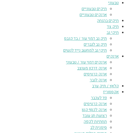
טבעוני
תיקים טבעוניים
ארנקים טבעוניים
תיקים בהנחה
תיק צד
תיקי גב
תיק גב דמוי עור / בד קנבס
תיק גב לגברים
תיקי גב למחשב נייד לנשים
ארנקים
ארנקים דמוי עור / טבעוני
ארנק דרכון מעוצב
ארנק כרטיסים
ארנק לגבר
קלאץ / תיק ערב
אקססוריז
פד לעכבר
ארנק כרטיסים
ארנק לכסף קטן
רצועת תג עובד
תחתיות לקפה
סימנית לב