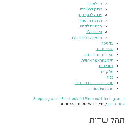
פד לעכבר
ארנק כרטיסים
ארנק לכסף קטן
רצועת תג עובד
תחתיות לקפה
סימנית לב
מחזיק כבלים מעוצב
עד 150
שובר מתנה
מארז מתנה בהנחה
תיק בהתאמה אישית
ציורי מים
סל קניות
בלוג
תהל שדות – הסיפור שלי
סדנת אינסטגרם
Shopping-cart
Facebook-f
Pinterest
Instagram
עמוד הבית
/ מוצרים המתויגים “תהל שדות”
תהל שדות