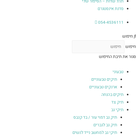
תהל שדות – הסיפור שלי
סדנת אינסטגרם
054-4536111
חיפוש
חיפוש
סגור את תיבת החיפוש
טבעוני
תיקים טבעוניים
ארנקים טבעוניים
תיקים בהנחה
תיק צד
תיקי גב
תיק גב דמוי עור / בד קנבס
תיק גב לגברים
תיקי גב למחשב נייד לנשים