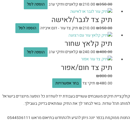
350.00
₪
210.00
₪
קלאצים ותיקי ערב
הוספה לסל
תיק צד לגבר/לאישה
350.00
₪
210.00
₪
תיק צד עור - דגם איביזה
הוספה לסל
תיק קלאץ שחור
400.00
₪
240.00
₪
קלאצים ותיקי ערב
הוספה לסל
תיק צד חום/אפור
₪
800.00
480.00
₪
תיקי צד
בחר אפשרויות
קולקציית תיקים משובחים עשויים בעבודת יד לשדרוג כל הופעה מיוצרים בישראל
למותג תהל שדות. בואי לבחור לך את התיק שמתאים בדיוק בשבילך.
החנות ממוקמת בכפר יונה ניתן להגיע ולהתחדש בתיאום מראש 0544536111