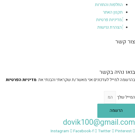
החלפות והחזרות
תקנון האתר
מדיניות פרטיות
הצהרת נגישות
צור קשר
הגעה לסטודיו בכפר יונה בתיאום מראש, הסטודיו אינו נגיש – הכניסה מלווה
במדרגות.
בואו נהיה בקשר
בהרשמה למייל לעדכונים אני מאשר/ת שקראתי והבנתי את
מדיניות הפרטיות
המייל שלך
הרשמה
dovik100@gmail.com
Instagram
Facebook-f
Twitter
Pinterest