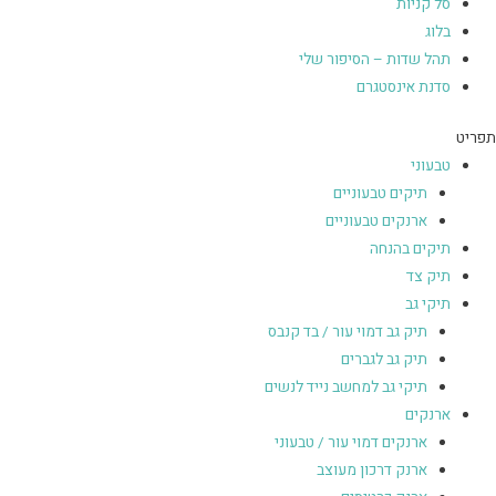
סל קניות
בלוג
תהל שדות – הסיפור שלי
סדנת אינסטגרם
תפריט
טבעוני
תיקים טבעוניים
ארנקים טבעוניים
תיקים בהנחה
תיק צד
תיקי גב
תיק גב דמוי עור / בד קנבס
תיק גב לגברים
תיקי גב למחשב נייד לנשים
ארנקים
ארנקים דמוי עור / טבעוני
ארנק דרכון מעוצב