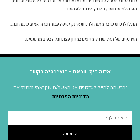
ידודיתיים לסביבה הדגמים עשויים מדמוי עור איכותי המיובא מאיטליה ונותן
מענה למיש חושק בארנק איכותי לא מעור.
תוכלו לרכוש שובר מתנה ולרכוש ארנק יפיפה עבור חברה, אמא, שכנה וכו….
הארנקים של תהל שדות מגיעים במגוון עצום של צבעים מהפנטים.
איזה כיף שבאת - בואי נהיה בקשר
בהרשמה למייל לעדכונים אני מאשר/ת שקראתי והבנתי את
מדיניות הפרטיות
הרשמה