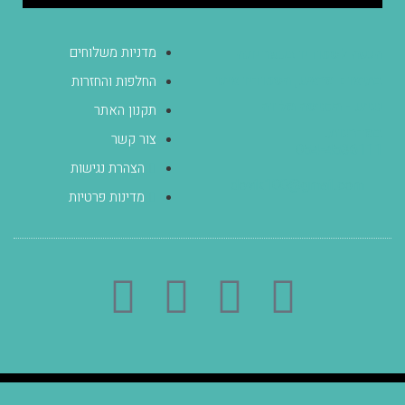
מדניות משלוחים
הגעה לסטודיו בכפר יונה
בתיאום מראש, הסטודיו אינו
החלפות והחזרות
נגיש - הכניסה מלווה
תקנון האתר
במדרגות.
צור קשר
054-4536111
הצהרת נגישות
dovik100@gmail.com
מדינות פרטיות