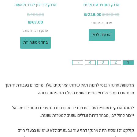
ארנק מעוצב עם אבזם
ארנק לדרכון לגבר ולאשה
₪
105.00
₪
228.00
₪
380.00
₪
63.00
ארנק אגיסטרי
ארנק דרכון מעוצב
הוספה לסל
בחר אפשרויות
←
4
3
2
1
מחפשת ארנק? כנסי לחנות תהל שדות! הארנקים שלנו מיוצרים בעבודת יד תוך
שימוש בחומרי גלם איכותיים ושמירה על רמת גימור גבוהה.
למותג ארנקים עשויים עור בעבודת יד משובחים הנתפרים בסטודיו בישראל
ייצור כחול לבן, מבחר גזרות וגדלים שונים למטרות שונות.
קולקציה נוספת הינה ארנקי דמוי עור טבעוניים ללא שימוש בבעלי חיים