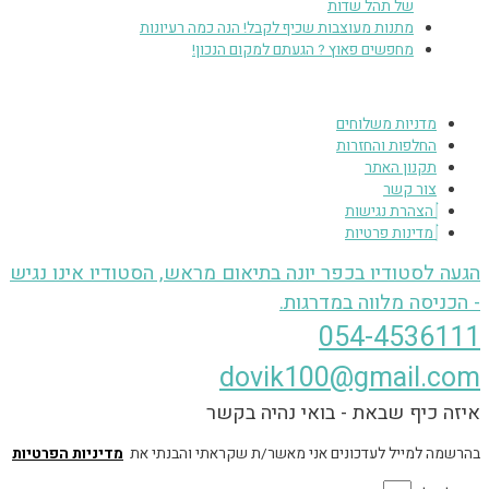
של תהל שדות
מתנות מעוצבות שכיף לקבל! הנה כמה רעיונות
מחפשים פאוץ ? הגעתם למקום הנכון!
מדניות משלוחים
החלפות והחזרות
תקנון האתר
צור קשר
הצהרת נגישות
מדינות פרטיות
הגעה לסטודיו בכפר יונה בתיאום מראש, הסטודיו אינו נגיש
- הכניסה מלווה במדרגות.
054-4536111
dovik100@gmail.com
איזה כיף שבאת - בואי נהיה בקשר
בהרשמה למייל לעדכונים אני מאשר/ת שקראתי והבנתי את
מדיניות הפרטיות