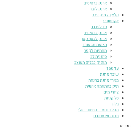
ארנק כרטיסים
ארנק לגבר
קלאץ / תיק ערב
אקססוריז
פד לעכבר
ארנק כרטיסים
ארנק לכסף קטן
רצועת תג עובד
תחתיות לקפה
סימנית לב
מחזיק כבלים מעוצב
עד 150
שובר מתנה
מארז מתנה בהנחה
תיק בהתאמה אישית
ציורי מים
סל קניות
בלוג
תהל שדות – הסיפור שלי
סדנת אינסטגרם
תפריט