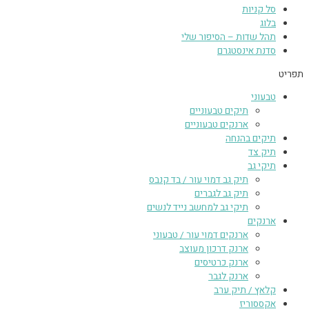
סל קניות
בלוג
תהל שדות – הסיפור שלי
סדנת אינסטגרם
תפריט
טבעוני
תיקים טבעוניים
ארנקים טבעוניים
תיקים בהנחה
תיק צד
תיקי גב
תיק גב דמוי עור / בד קנבס
תיק גב לגברים
תיקי גב למחשב נייד לנשים
ארנקים
ארנקים דמוי עור / טבעוני
ארנק דרכון מעוצב
ארנק כרטיסים
ארנק לגבר
קלאץ / תיק ערב
אקססוריז