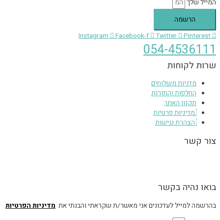
המייל שלך
הרשמה
Instagram
Facebook-f
Twitter
Pinterest
054-4536111
שרות לקוחות
מדניות משלוחים
החלפות והחזרות
תקנון האתר
מדיניות פרטיות
הצהרת נגישות
צור קשר
הגעה לסטודיו בכפר יונה בתיאום מראש, הסטודיו אינו נגיש – הכניסה מלווה
במדרגות.
בואו נהיה בקשר
בהרשמה למייל לעדכונים אני מאשר/ת שקראתי והבנתי את
מדיניות הפרטיות