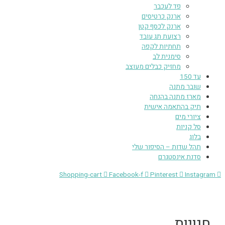
פד לעכבר
ארנק כרטיסים
ארנק לכסף קטן
רצועת תג עובד
תחתיות לקפה
סימנית לב
מחזיק כבלים מעוצב
עד 150
שובר מתנה
מארז מתנה בהנחה
תיק בהתאמה אישית
ציורי מים
סל קניות
בלוג
תהל שדות – הסיפור שלי
סדנת אינסטגרם
Shopping-cart
Facebook-f
Pinterest
Instagram
חנויות