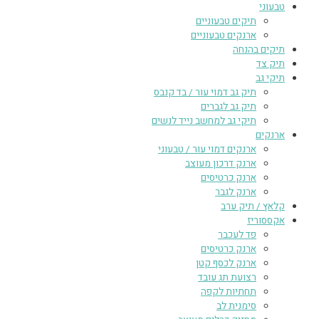
טבעוני
תיקים טבעוניים
ארנקים טבעוניים
תיקים בהנחה
תיק צד
תיקי גב
תיק גב דמוי עור / בד קנבס
תיק גב לגברים
תיקי גב למחשב נייד לנשים
ארנקים
ארנקים דמוי עור / טבעוני
ארנק דרכון מעוצב
ארנק כרטיסים
ארנק לגבר
קלאץ / תיק ערב
אקססוריז
פד לעכבר
ארנק כרטיסים
ארנק לכסף קטן
רצועת תג עובד
תחתיות לקפה
סימנית לב