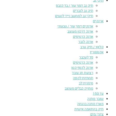
תיקי גב
תיק גב דמוי עור / בד קנבס
תיק גב לגברים
תיקי גב למחשב נייד לנשים
ארנקים
ארנקים דמוי עור / טבעוני
ארנק דרכון מעוצב
ארנק כרטיסים
ארנק לגבר
קלאץ / תיק ערב
אקססוריז
פד לעכבר
ארנק כרטיסים
ארנק לכסף קטן
רצועת תג עובד
תחתיות לקפה
סימנית לב
מחזיק כבלים מעוצב
עד 150
שובר מתנה
מארז מתנה בהנחה
תיק בהתאמה אישית
ציורי מים