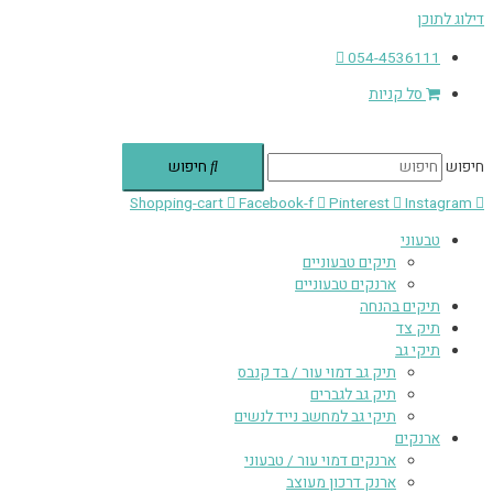
דילוג לתוכן
054-4536111
סל קניות
חיפוש
חיפוש
Shopping-cart
Facebook-f
Pinterest
Instagram
טבעוני
תיקים טבעוניים
ארנקים טבעוניים
תיקים בהנחה
תיק צד
תיקי גב
תיק גב דמוי עור / בד קנבס
תיק גב לגברים
תיקי גב למחשב נייד לנשים
ארנקים
ארנקים דמוי עור / טבעוני
ארנק דרכון מעוצב